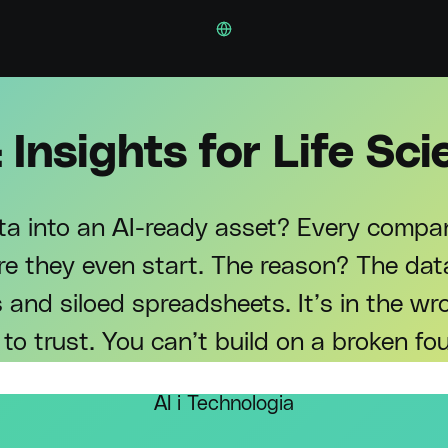
 Insights for Life S
a into an AI-ready asset? Every compa
ore they even start. The reason? The data
nd siloed spreadsheets. It’s in the wro
 to trust. You can’t build on a broken fo
AI i Technologia