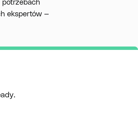
h potrzebach
ch ekspertów —
eady.