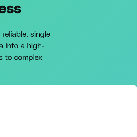
ess
reliable, single
 into a high-
ds to complex