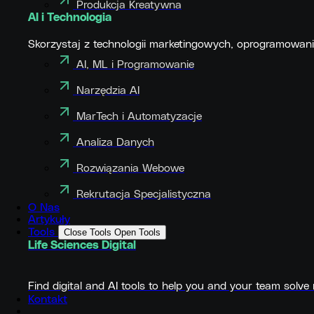
Produkcja Kreatywna
AI i Technologia
Skorzystaj z technologii marketingowych, oprogramowani
AI, ML i Programowanie
Narzędzia AI
MarTech i Automatyzacje
Analiza Danych
Rozwiązania Webowe
Rekrutacja Specjalistyczna
O Nas
Artykuły
Tools
Close Tools
Open Tools
Life Sciences Digital
Find digital and AI tools to help you and your team solve 
Kontakt