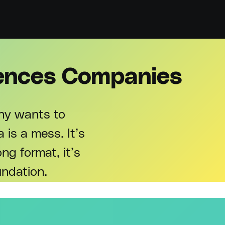
ciences Companies
ny wants to
 is a mess. It’s
ng format, it’s
undation.