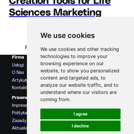
Creation Tools for Life
Sciences Marketing
We use cookies
Previous
Strona
1
Strona
2
Next
We use cookies and other tracking
technologies to improve your
Firma
browsing experience on our
Usługi
website, to show you personalized
O Nas
content and targeted ads, to
Artykuły
analyze our website traffic, and to
Kontakt
understand where our visitors are
Prawne
coming from.
Impressum
Polityka prywatności
I agree
Zasady i warunki
I decline
Aktualizacja ustawień plików cookie