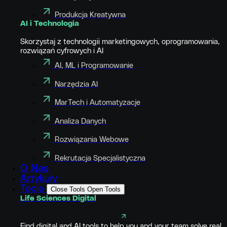
Produkcja Kreatywna
AI i Technologia
Skorzystaj z technologii marketingowych, oprogramowania,
rozwiązań cyfrowych i AI
AI, ML i Programowanie
Narzędzia AI
MarTech i Automatyzacje
Analiza Danych
Rozwiązania Webowe
Rekrutacja Specjalistyczna
O Nas
Artykuły
Tools
Close Tools
Open Tools
Life Sciences Digital
Find digital and AI tools to help you and your team solve real