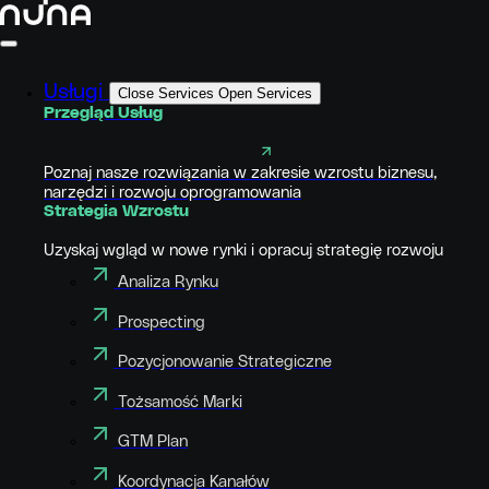
Usługi
Close Services
Open Services
Przegląd Usług
Poznaj nasze rozwiązania w zakresie wzrostu biznesu,
narzędzi i rozwoju oprogramowania
Strategia Wzrostu
Uzyskaj wgląd w nowe rynki i opracuj strategię rozwoju
Analiza Rynku
Prospecting
Pozycjonowanie Strategiczne
Tożsamość Marki
GTM Plan
Koordynacja Kanałów