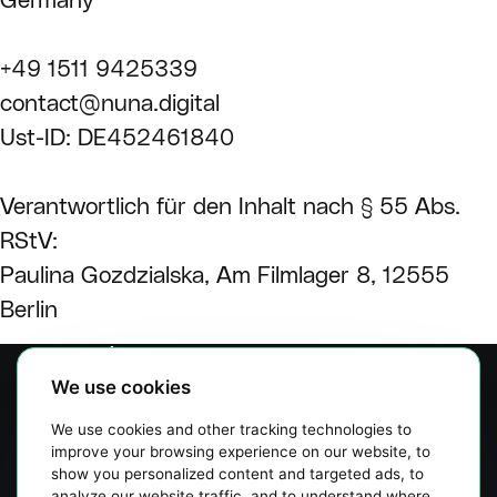
Germany
+49 1511 9425339
contact@nuna.digital
Ust-ID: DE452461840
Verantwortlich für den Inhalt nach § 55 Abs.
RStV:
Paulina Gozdzialska, Am Filmlager 8, 12555
Berlin
Unternehmen
Leistungen
We use cookies
Über Uns
We use cookies and other tracking technologies to
Blog
improve your browsing experience on our website, to
Kontakt
show you personalized content and targeted ads, to
analyze our website traffic, and to understand where