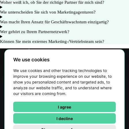
Woher weiß ich, ob Sie der richtige Partner für mich sind?
Wie unterscheiden Sie sich von Marketingagenturen?
Was macht Ihren Ansatz für Geschäftswachstum einzigartig?
Wer gehört zu Ihrem Partnernetzwerk?
Können Sie mein externes Marketing-/Vertriebsteam sein?
Unternehmen
Leistungen
We use cookies
Über Uns
We use cookies and other tracking technologies to
Blog
improve your browsing experience on our website, to
Kontakt
show you personalized content and targeted ads, to
analyze our website traffic, and to understand where
Rechtliches
our visitors are coming from.
Impressum
Datenschutzerklärung
I agree
AGB
I decline
Cookie-Einstellungen aktualisieren
Tools